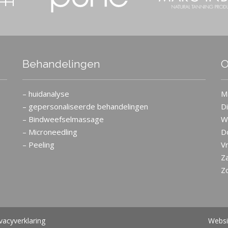
Behandelingen
O
– huidanalyse
M
– gepersonaliseerde behandelingen
D
– Bindweefselmassage
W
– Microneedling
D
– Peeling
Vr
Z
Z
ivacyverklaring
Websi